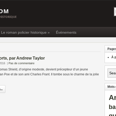
COM
 HISTORIQUE
« Le roman policier historique »
Événements
Page
À 
orts, par Andrew Taylor
2016
|
Pas de commentaire
homas Shield, d’origine modeste, devient précepteur d’un jeune
an Poe et de son ami Charles Frant. Il tombe sous le charme de la jolie
Mots-
..
A
ba
gu