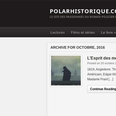
POLARHISTORIQUE.
LE SITE DES PASSIONNÉS DU ROMAN POLICIER
Lectures
Films et séries
Le livre 
ARCHIVE FOR OCTOBRE, 2016
L’Esprit des m
Posted on 20 octobre 
1819, Angleterre. T
Américain, Edgar All
Madame Frant […]
Continue Reading.