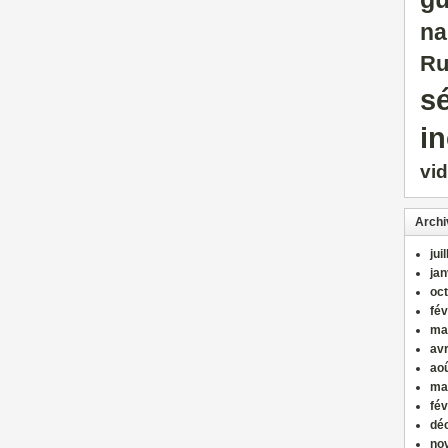
na
Ru
sé
i
vi
Archi
jui
jan
oc
fév
ma
avr
ao
ma
fév
dé
no