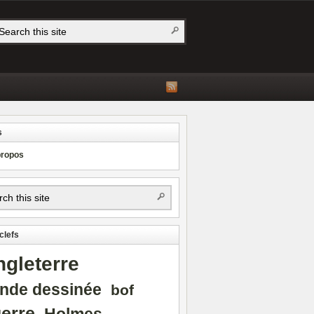
s
propos
clefs
ngleterre
nde dessinée
bof
erre