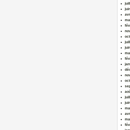
jui
jui
avr
ma
fév
no
oc
jui
jui
ma
fév
jan
dé
no
oc
se
ao
jui
jui
ma
avr
ma
fév