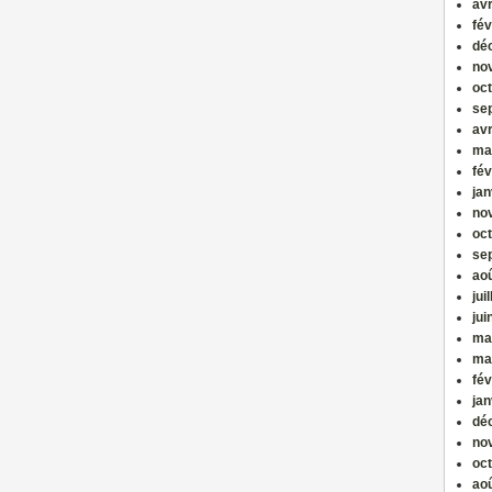
avr
fév
dé
no
oc
se
avr
ma
fév
jan
no
oc
se
ao
jui
jui
ma
ma
fév
jan
dé
no
oc
ao