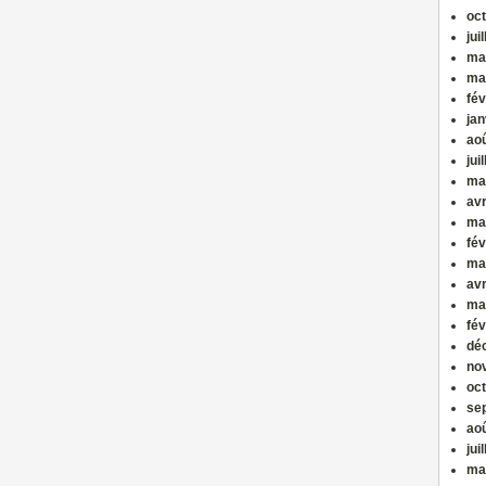
oc
jui
ma
ma
fév
jan
ao
jui
ma
avr
ma
fév
ma
avr
ma
fév
dé
no
oc
se
ao
jui
ma