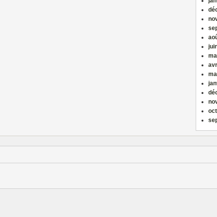
jan
dé
no
se
ao
jui
ma
avr
ma
jan
dé
no
oc
se