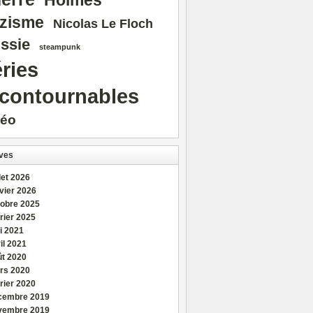
Holmes
zisme
Nicolas Le Floch
ssie
steampunk
ries
ncontournables
déo
ves
llet 2026
vier 2026
tobre 2025
rier 2025
i 2021
il 2021
ût 2020
rs 2020
rier 2020
cembre 2019
vembre 2019