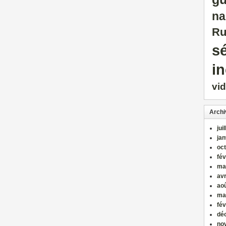
na
Ru
sé
i
vi
Archi
jui
jan
oc
fév
ma
avr
ao
ma
fév
dé
no