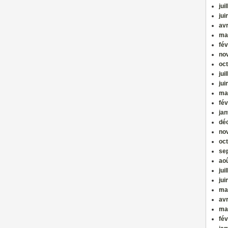
jui
jui
avr
ma
fév
no
oc
jui
jui
ma
fév
jan
dé
no
oc
se
ao
jui
jui
ma
avr
ma
fév