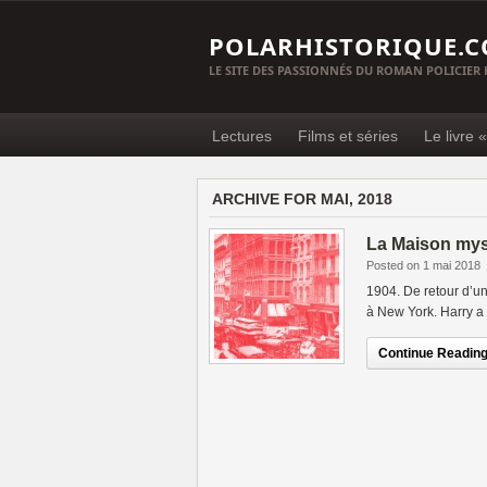
POLARHISTORIQUE.
LE SITE DES PASSIONNÉS DU ROMAN POLICIER
Lectures
Films et séries
Le livre 
ARCHIVE FOR MAI, 2018
La Maison myst
Posted on 1 mai 2018
1904. De retour d’u
à New York. Harry a
Continue Reading.