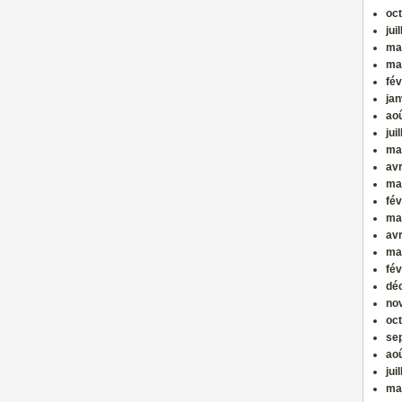
oc
jui
ma
ma
fév
jan
ao
jui
ma
avr
ma
fév
ma
avr
ma
fév
dé
no
oc
se
ao
jui
ma