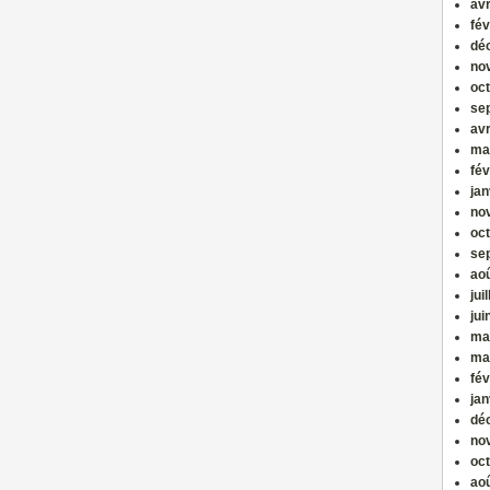
avr
fév
dé
no
oc
se
avr
ma
fév
jan
no
oc
se
ao
jui
jui
ma
ma
fév
jan
dé
no
oc
ao