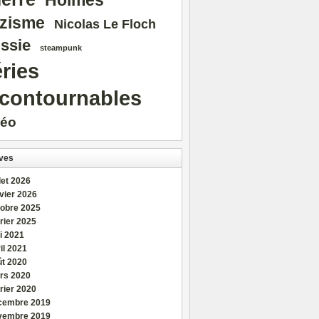
Holmes
zisme
Nicolas Le Floch
ssie
steampunk
ries
ncontournables
déo
ves
llet 2026
vier 2026
tobre 2025
rier 2025
i 2021
il 2021
ût 2020
rs 2020
rier 2020
cembre 2019
vembre 2019