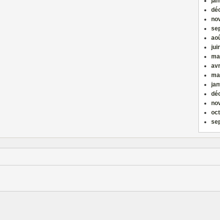
jan
dé
no
se
ao
jui
ma
avr
ma
jan
dé
no
oc
se