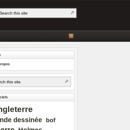
s
propos
clefs
ngleterre
nde dessinée
bof
erre