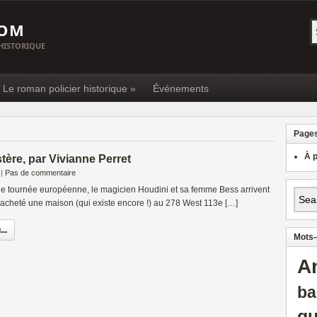
COM
 HISTORIQUE
« Le roman policier historique »
Événements
Page
À 
ère, par Vivianne Perret
|
Pas de commentaire
ne tournée européenne, le magicien Houdini et sa femme Bess arrivent
 acheté une maison (qui existe encore !) au 278 West 113e […]
..
Mots-
A
ba
gu