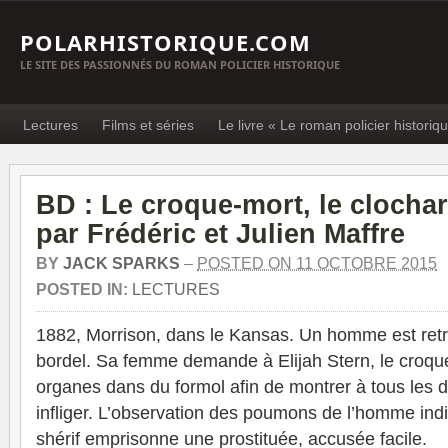
POLARHISTORIQUE.COM
LE SITE DES PASSIONNÉS DU ROMAN POLICIER HISTORIQUE
Lectures
Films et séries
Le livre « Le roman policier historiq
BD : Le croque-mort, le clochar
par Frédéric et Julien Maffre
BY
JACK SPARKS
–
POSTED ON 11 OCTOBRE 2015
POSTED IN:
LECTURES
1882, Morrison, dans le Kansas. Un homme est ret
bordel. Sa femme demande à Elijah Stern, le croqu
organes dans du formol afin de montrer à tous les d
infliger. L’observation des poumons de l’homme indiq
shérif emprisonne une prostituée, accusée facile.