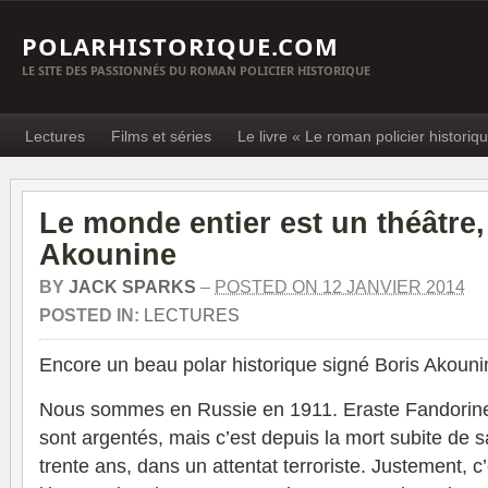
POLARHISTORIQUE.COM
LE SITE DES PASSIONNÉS DU ROMAN POLICIER HISTORIQUE
Lectures
Films et séries
Le livre « Le roman policier historiq
Le monde entier est un théâtre,
Akounine
BY
JACK SPARKS
–
POSTED ON 12 JANVIER 2014
POSTED IN:
LECTURES
Encore un beau polar historique signé Boris Akouni
Nous sommes en Russie en 1911. Eraste Fandorine
sont argentés, mais c’est depuis la mort subite de sa
trente ans, dans un attentat terroriste. Justement, c’e