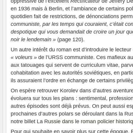
oppressive de l’excellent
Rectificateur
de Jeffery De
en 1936 mais à Berlin, et l’ambiance de certains pol
quotidien fait de restrictions, de dénonciations pe
communiste, par les temps qui couraient, c’était c
despotique qui vous demandait de croire un jour que 
noir le lendemain »
(page 120).
Un autre intérêt du roman est d’introduire le lecte
« voleurs »
de l’URSS communiste. Ces mafieux au c
aux tatouages qui servent de curriculum vitae, parv
cohabitation avec les autorités soviétiques, en part
ils assuraient l’ordre en échange de certains privilè
On espère retrouver Korolev dans d’autres aventure
évoluera sur tous les plans : sentimental, professio
autres épisodes sont déjà prévus. On peut aussi es
prochaines d’autres polars se déroulant dans la Rus
notre billet
La Russie dans le roman policier histori
Pour qui souhaite en savoir plus sur cette époque, Ry