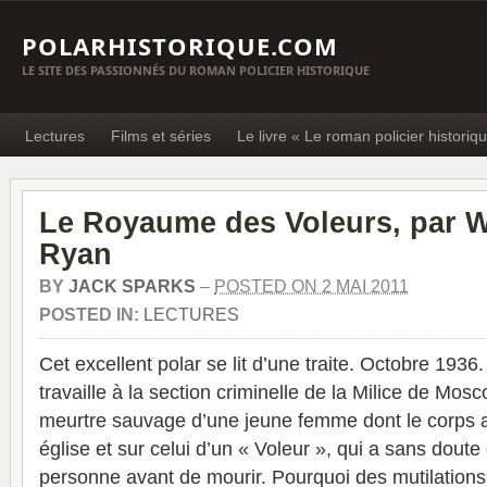
POLARHISTORIQUE.COM
LE SITE DES PASSIONNÉS DU ROMAN POLICIER HISTORIQUE
Lectures
Films et séries
Le livre « Le roman policier historiq
Le Royaume des Voleurs, par W
Ryan
BY
JACK SPARKS
–
POSTED ON 2 MAI 2011
POSTED IN:
LECTURES
Cet excellent polar se lit d’une traite. Octobre 1936
travaille à la section criminelle de la Milice de Mosc
meurtre sauvage d’une jeune femme dont le corps a
église et sur celui d’un « Voleur », qui a sans doute
personne avant de mourir. Pourquoi des mutilation