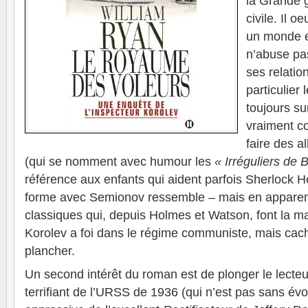
la Grande g
civile. Il o
un monde e
n’abuse pa
ses relatio
particulier
toujours su
vraiment c
faire des a
(qui se nomment avec humour les
« Irréguliers de 
référence aux enfants qui aident parfois Sherlock H
forme avec Semionov ressemble – mais en appare
classiques qui, depuis Holmes et Watson, font la 
Korolev a foi dans le régime communiste, mais cac
plancher.
Un second intérêt du roman est de plonger le lecteu
terrifiant de l’URSS de 1936 (qui n’est pas sans év