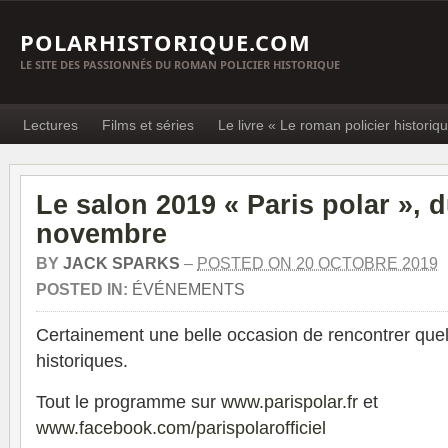
POLARHISTORIQUE.COM
LE SITE DES PASSIONNÉS DU ROMAN POLICIER HISTORIQUE
Lectures
Films et séries
Le livre « Le roman policier historiq
Le salon 2019 « Paris polar », 
novembre
BY
JACK SPARKS
–
POSTED ON 20 OCTOBRE 2019
POSTED IN:
ÉVÉNEMENTS
Certainement une belle occasion de rencontrer que
historiques.
Tout le programme sur
www.parispolar.fr
et
www.facebook.com/parispolarofficiel