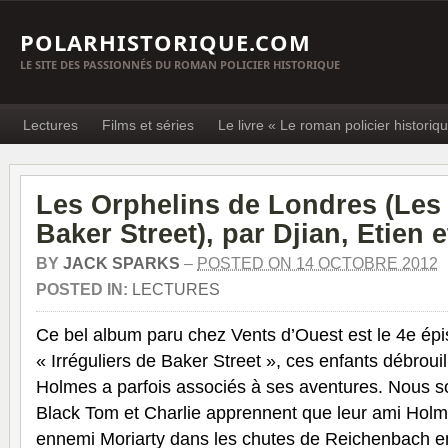
POLARHISTORIQUE.COM
LE SITE DES PASSIONNÉS DU ROMAN POLICIER HISTORIQUE
Lectures
Films et séries
Le livre « Le roman policier historiq
Les Orphelins de Londres (Les
Baker Street), par Djian, Etien 
BY
JACK SPARKS
–
POSTED ON 14 OCTOBRE 2012
POSTED IN:
LECTURES
Ce bel album paru chez Vents d’Ouest est le 4e ép
« Irréguliers de Baker Street », ces enfants débroui
Holmes a parfois associés à ses aventures. Nous so
Black Tom et Charlie apprennent que leur ami Holm
ennemi Moriarty dans les chutes de Reichenbach en