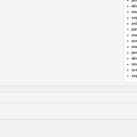
jan
dé
no
se
ao
jui
ma
avr
ma
jan
dé
no
oc
se