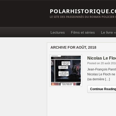
POLARHISTORIQUE.
LE SITE DES PASSIONNÉS DU ROMAN POLICIER
Lectures
Films et séries
Le livre 
ARCHIVE FOR AOÛT, 2018
Nicolas Le Fl
Posted on 20 août 201
Jean-François Parot
Nicolas Le Floch ne 
(sa dernière […]
Continue Reading.