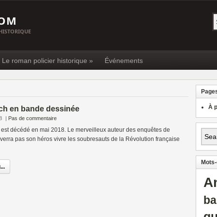
COM
 HISTORIQUE
« Le roman policier historique »
Événements
Page
À 
och en bande dessinée
8
|
Pas de commentaire
 est décédé en mai 2018. Le merveilleux auteur des enquêtes de
verra pas son héros vivre les soubresauts de la Révolution française
Mots-
..
A
ba
gu