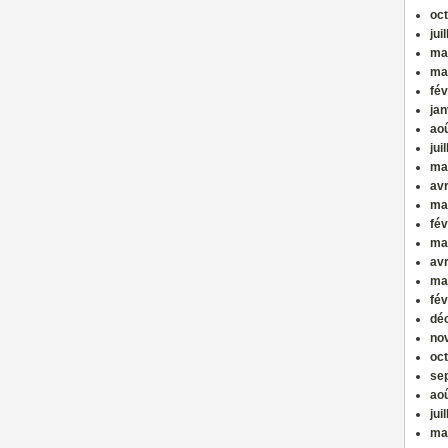
oc
jui
ma
ma
fév
jan
ao
jui
ma
avr
ma
fév
ma
avr
ma
fév
dé
no
oc
se
ao
jui
ma