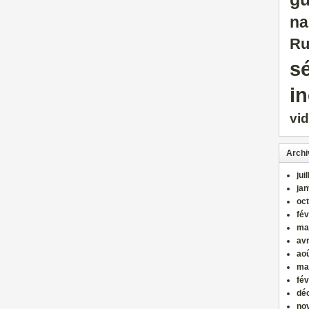
na
Ru
sé
i
vi
Archi
jui
jan
oc
fév
ma
avr
ao
ma
fév
dé
no