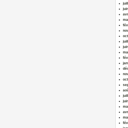
jui
jui
avr
ma
fév
no
oc
jui
jui
ma
fév
jan
dé
no
oc
se
ao
jui
jui
ma
avr
ma
fév