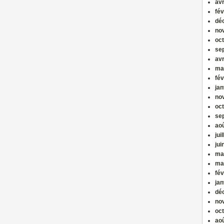
avr
fév
dé
no
oc
se
avr
ma
fév
jan
no
oc
se
ao
jui
jui
ma
ma
fév
jan
dé
no
oc
ao