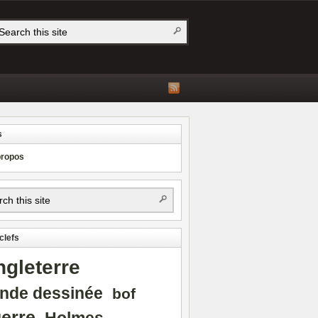
s
propos
clefs
ngleterre
nde dessinée
bof
erre