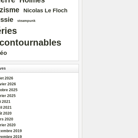
Holmes
zisme
Nicolas Le Floch
ssie
steampunk
ries
ncontournables
déo
ves
llet 2026
vier 2026
tobre 2025
rier 2025
i 2021
il 2021
ût 2020
rs 2020
rier 2020
cembre 2019
vembre 2019