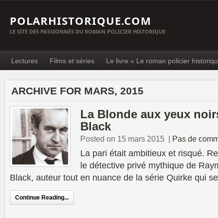
POLARHISTORIQUE.COM
LE SITE DES PASSIONNÉS DU ROMAN POLICIER HISTORIQUE
Lectures
Films et séries
Le livre « Le roman policier historiq
ARCHIVE FOR MARS, 2015
La Blonde aux yeux noir
Black
Posted on 15 mars 2015
|
Pas de comm
La pari était ambitieux et risqué. R
le détective privé mythique de Ra
Black, auteur tout en nuance de la série Quirke qui s
Continue Reading...