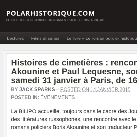
POLARHISTORIQUE.COM
LE SITE DES PASSIONNÉS DU ROMAN POLICIER HISTORIQUE
Lectures
Films et séries
Le livre « Le roman policier historiq
Histoires de cimetières : renco
Akounine et Paul Lequesne, son
samedi 31 janvier à Paris, de 1
BY
JACK SPARKS
–
POSTED ON 14 JANVIER 2015
POSTED IN:
ÉVÉNEMENTS
La BILIPO accueille, toujours dans le cadre des Jou
des littératures russophones, une rencontre avec le
romans policiers Boris Akounine et son traducteur 