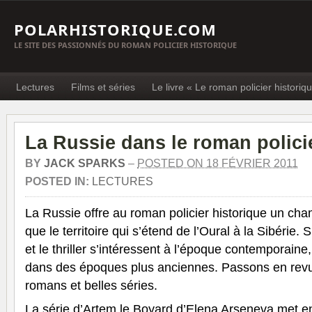
POLARHISTORIQUE.COM
LE SITE DES PASSIONNÉS DU ROMAN POLICIER HISTORIQUE
Lectures
Films et séries
Le livre « Le roman policier historiq
La Russie dans le roman polici
BY
JACK SPARKS
–
POSTED ON 18 FÉVRIER 2011
POSTED IN:
LECTURES
La Russie offre au roman policier historique un cha
que le territoire qui s’étend de l’Oural à la Sibérie.
et le thriller s’intéressent à l’époque contemporaine,
dans des époques plus anciennes. Passons en rev
romans et belles séries.
La série d’Artem le Boyard d’Elena Arseneva met en