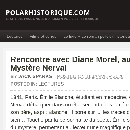
POLARHISTORIQUE.COM
LE SITE DES PASSIONNÉS DU ROMAN POLICIER HISTORIQUE
Lectures
Films et séries
Le livre « Le roman policier historiq
Rencontre avec Diane Morel, au
Mystère Nerval
BY
JACK SPARKS
–
POSTED ON 11 JANVIER 2026
POSTED IN:
LECTURES
1841, Paris. Émile Blanche, étudiant en médecine, 
Nerval débarquer dans un état second dans
la célè
son père, Esprit Blanche
. Il porte sur lui les traces
sien… Touché par la personnalité du poète, Émile se
du mystère, permettant au lecteur une magnifique p